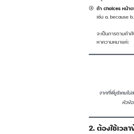
ถ้า choices หน้าต
เช่น a. because b
จะเป็นการถามคำศัพ
หาความหมายค่ะ
จากที่พี่ยูริเคย
หัวข้
2. ต้องใช้เวลา