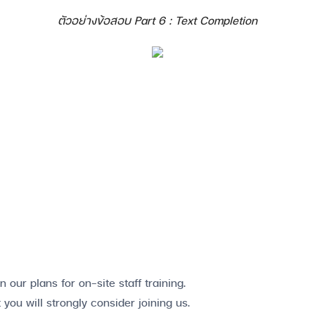
Search
Search
ตัวอย่างข้อสอบ Part 6 : Text Completion
for:
n our plans for on-site staff training.
 you will strongly consider joining us.