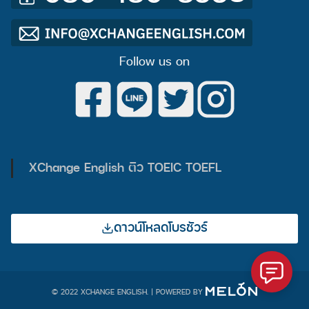
???? อัพเดตคะแนน #TOEIC บริษัทดังรอบ
ปลายปี
Follow us on
20 ธันวาคม 2018
Blog
อัพเดตคะแนน #TOEIC บริษัทดังรอบปลายปี ทั้งเอกชนและ
Search
รัฐวิสาหกิจ ใครจะเปลี่ยนงาน เตรียมคะแนนด่วนๆ!!
Search
for:
XChange English ติว TOEIC TOEFL
ดาวน์โหลดโบรชัวร์
© 2022 XCHANGE ENGLISH. | POWERED BY